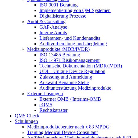
ISO 9001 Beratung
Implementierung von QM-Systemen
Digitalisierung Prozesse
Audit & Consulting
GAP-Analyse
Interne Audits
Lieferanten- und Kundenaudits
Auditvorbereitung und -begleitung
Medizinprodukte (MDR/IVDR)
ISO 13485 Beratung
ISO 14971 Risikomanagement
Technische Dokumentation (MDR/IVDR)
UDI – Unique Device Regulation
Zulassung und Anmeldung
Auswahl Benannte Stelle
Auditunterstützung Medizinprodukte
Externe Lösungen
Externer QMB / Interims-QMB
eQMS
Rechtskataster
QMS Check
Schulungen
Medizinprodukteberater nach § 83 MPDG
Training Medical Device Consultant
Auffrischungskurs Medizinprodukteberater nach § 83