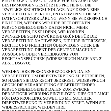
EINZULEGEN; DIES GILT AUCH FÜR EIN AUF DIESE
BESTIMMUNGEN GESTÜTZTES PROFILING. DIE
JEWEILIGE RECHTSGRUNDLAGE, AUF DENEN EINE
VERARBEITUNG BERUHT, ENTNEHMEN SIE DIESER
DATENSCHUTZERKLÄRUNG. WENN SIE WIDERSPRUCH
EINLEGEN, WERDEN WIR IHRE BETROFFENEN
PERSONENBEZOGENEN DATEN NICHT MEHR
VERARBEITEN, ES SEI DENN, WIR KÖNNEN
ZWINGENDE SCHUTZWÜRDIGE GRÜNDE FÜR DIE
VERARBEITUNG NACHWEISEN, DIE IHRE INTERESSEN,
RECHTE UND FREIHEITEN ÜBERWIEGEN ODER DIE
VERARBEITUNG DIENT DER GELTENDMACHUNG,
AUSÜBUNG ODER VERTEIDIGUNG VON
RECHTSANSPRÜCHEN (WIDERSPRUCH NACH ART. 21
ABS. 1 DSGVO).
WERDEN IHRE PERSONENBEZOGENEN DATEN
VERARBEITET, UM DIREKTWERBUNG ZU BETREIBEN,
SO HABEN SIE DAS RECHT, JEDERZEIT WIDERSPRUCH
GEGEN DIE VERARBEITUNG SIE BETREFFENDER
PERSONENBEZOGENER DATEN ZUM ZWECKE
DERARTIGER WERBUNG EINZULEGEN; DIES GILT AUCH
FÜR DAS PROFILING, SOWEIT ES MIT SOLCHER
DIREKTWERBUNG IN VERBINDUNG STEHT. WENN SIE
WIDERSPRECHEN, WERDEN IHRE