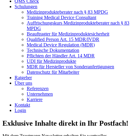
QMS Check
Schulungen
Medizinprodukteberater nach § 83 MPDG
Training Medical Device Consultant
Auffrischungskurs Medizinprodukteberater nach § 83
MPDG
Beauftragter für Medizinproduktesicherheit
Qualified Person Art. 15 MDR/IVDR
Medical Device Regulation (MDR)
Technische Dokumentation
Pflichten der Händler Art. 14 MDR
UDI für Medizinprodukte
MDR für Hersteller von Sonderanfertigungen
Datenschutz für Mitarbeiter
Ratgeber
Über uns
Referenzen
Unternehmen
Karriere
Kontakt
Login
Exklusive Inhalte direkt in Ihr Postfach!
Mit dem Trautmann Newsletter erhalten Sie wertvolles