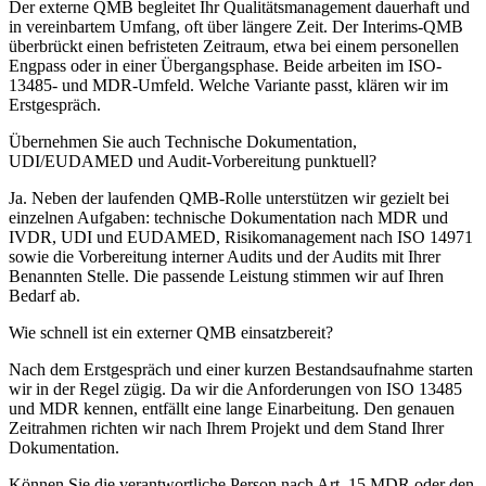
Der externe QMB begleitet Ihr Qualitätsmanagement dauerhaft und
in vereinbartem Umfang, oft über längere Zeit. Der Interims-QMB
überbrückt einen befristeten Zeitraum, etwa bei einem personellen
Engpass oder in einer Übergangsphase. Beide arbeiten im ISO-
13485- und MDR-Umfeld. Welche Variante passt, klären wir im
Erstgespräch.
Übernehmen Sie auch Technische Dokumentation,
UDI/EUDAMED und Audit-Vorbereitung punktuell?
Ja. Neben der laufenden QMB-Rolle unterstützen wir gezielt bei
einzelnen Aufgaben: technische Dokumentation nach MDR und
IVDR, UDI und EUDAMED, Risikomanagement nach ISO 14971
sowie die Vorbereitung interner Audits und der Audits mit Ihrer
Benannten Stelle. Die passende Leistung stimmen wir auf Ihren
Bedarf ab.
Wie schnell ist ein externer QMB einsatzbereit?
Nach dem Erstgespräch und einer kurzen Bestandsaufnahme starten
wir in der Regel zügig. Da wir die Anforderungen von ISO 13485
und MDR kennen, entfällt eine lange Einarbeitung. Den genauen
Zeitrahmen richten wir nach Ihrem Projekt und dem Stand Ihrer
Dokumentation.
Können Sie die verantwortliche Person nach Art. 15 MDR oder den